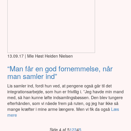
13.09.17 | Mie Høst Heiden Nielsen
“Man får en god fornemmelse, når
man samler ind”
Lis samler ind, fordi hun ved, at pengene også går til det
integrationsarbejde, som hun er frivillig i. ”Jeg havde min mand
med, så han kunne løfte indsamlingsbøssen. Den blev tungere
efterhånden, som vi nåede frem på ruten, og jeg har ikke så
mange kræfter i mine arme længere. Men vi fik da også
Læs
mere
Side 4 af 5
1
2
3
4
5