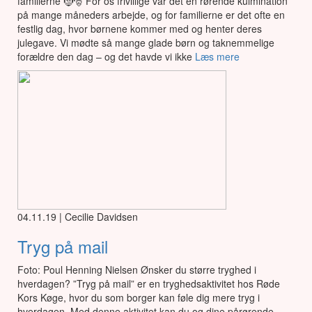
familierne 🤶🎅 For os frivillige var det en rørende kulmination
på mange måneders arbejde, og for familierne er det ofte en
festlig dag, hvor børnene kommer med og henter deres
julegave. Vi mødte så mange glade børn og taknemmelige
forældre den dag – og det havde vi ikke
Læs mere
04.11.19 | Cecilie Davidsen
Tryg på mail
Foto: Poul Henning Nielsen Ønsker du større tryghed i
hverdagen? ”Tryg på mail” er en tryghedsaktivitet hos Røde
Kors Køge, hvor du som borger kan føle dig mere tryg i
hverdagen. Med denne aktivitet kan du og dine pårørende