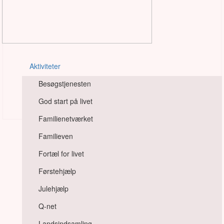
Aktiviteter
Besøgstjenesten
God start på livet
Familienetværket
Familieven
Besøgstjenesten
Åbningstider og
Bestyrelsen
adresser
Fortæl for livet
God start på livet
Bliv medlem
Indlevering til
Førstehjælp
Familienetværket
genbrug
Julehjælp
Familieven
Q-net
Fortæl for livet
Landsindsamling