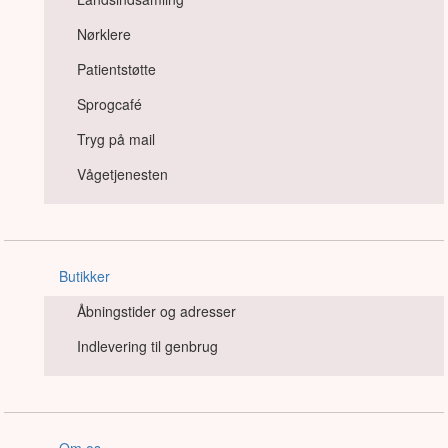
Førstehjælp
Nørklere
Julehjælp
Patientstøtte
Q-net
Sprogcafé
Landsindsamling
Tryg på mail
Nørklere
Vågetjenesten
Patientstøtte
Sprogcafé
Tryg på mail
Butikker
Vågetjenesten
Åbningstider og adresser
Indlevering til genbrug